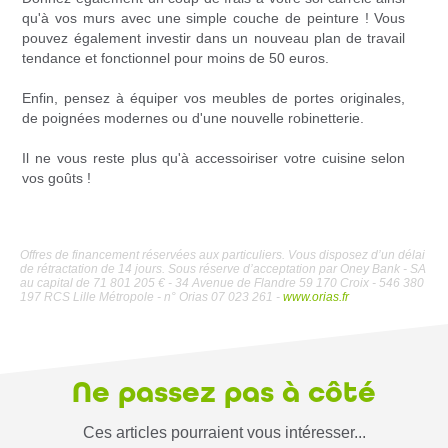
qu'à vos murs avec une simple couche de peinture ! Vous
pouvez également investir dans un nouveau plan de travail
tendance et fonctionnel pour moins de 50 euros.
Enfin, pensez à équiper vos meubles de portes originales,
de poignées modernes ou d'une nouvelle robinetterie.
Il ne vous reste plus qu'à accessoiriser votre cuisine selon
vos goûts !
Offres de financement réservées aux particuliers. Vous disposez d’un délai
de rétractation de 14 jours. Sous réserve d’acceptation par Oney Bank - SA
au capital de 71 801 205 € - 34 Avenue de Flandre 59 170 Croix - 546 380
197 RCS Lille Métropole - n° Orias 07 023 261 -
www.orias.fr
Ne passez pas à côté
Ces articles pourraient vous intéresser...