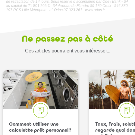
de rétractation de 14 jours. Sous réserve d’acceptation par Oney Bank - SA
au capital de
71 801 205 €
- 34 Avenue de Flandre 59 170 Croix - 546 380
197 RCS Lille Métropole - n° Orias 07 023 261 - www.orias.fr
Ne passez pas à côté
Ces articles pourraient vous intéresser...
Comment utiliser une
Taux, frais, solu
calculette prêt personnel ?
regarde quoi dan