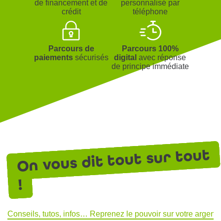
de financement et de
personnalisé par
crédit
téléphone
Parcours de
Parcours 100%
paiements
sécurisés
digital
avec réponse
de principe immédiate
On vous dit tout sur tout
!
Conseils, tutos, infos… Reprenez le pouvoir sur votre argent !