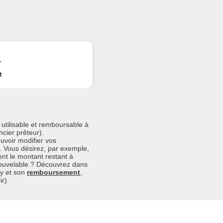
r
t
utilisable et remboursable à
ncier prêteur).
ouvoir modifier vos
. Vous désirez, par exemple,
t le montant restant à
enouvelable ? Découvrez dans
y et son
remboursement
,
r).